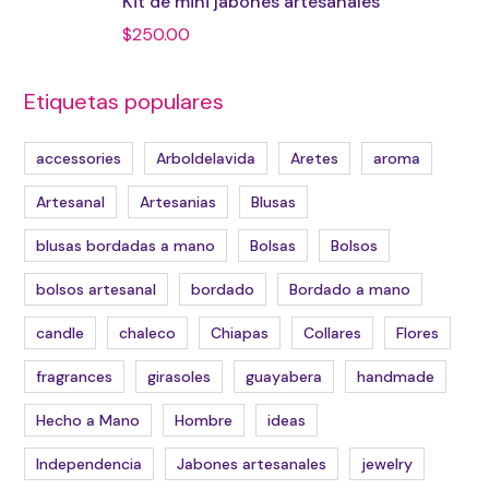
Kit de mini jabones artesanales
$
250.00
Etiquetas populares
accessories
Arboldelavida
Aretes
aroma
Artesanal
Artesanias
Blusas
blusas bordadas a mano
Bolsas
Bolsos
bolsos artesanal
bordado
Bordado a mano
candle
chaleco
Chiapas
Collares
Flores
fragrances
girasoles
guayabera
handmade
Hecho a Mano
Hombre
ideas
Independencia
Jabones artesanales
jewelry