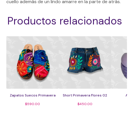
cuello además de un lindo amarre en la parte de atrás.
Productos relacionados
Zapatos Suecos Primavera
Short Primavera Flores 02
Al
$
590.00
$
450.00