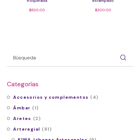
troquelada
estampado
$
820.00
$
300.00
Categorías
Accesorios y complementos
(4)
Ámbar
(1)
Aretes
(2)
Arteregial
(61)
KIWA Jabones Artesanales
(9)