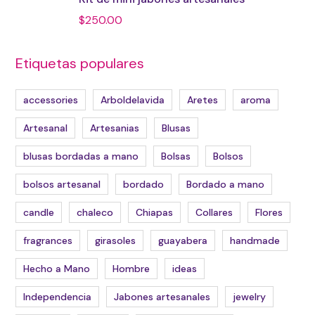
$
250.00
Etiquetas populares
accessories
Arboldelavida
Aretes
aroma
Artesanal
Artesanias
Blusas
blusas bordadas a mano
Bolsas
Bolsos
bolsos artesanal
bordado
Bordado a mano
candle
chaleco
Chiapas
Collares
Flores
fragrances
girasoles
guayabera
handmade
Hecho a Mano
Hombre
ideas
Independencia
Jabones artesanales
jewelry